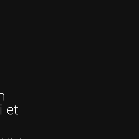
n
 et